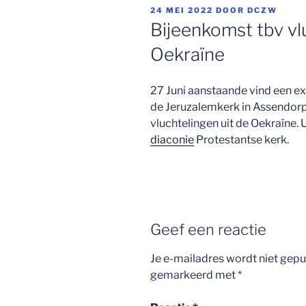
GEPLAATST
24 MEI 2022
DOOR
DCZW
OP
Bijeenkomst tbv vl
Oekraïne
27 Juni aanstaande vind een ex
de Jeruzalemkerk in Assendor
vluchtelingen uit de Oekraïne. 
diaconie
Protestantse kerk.
Geef een reactie
Je e-mailadres wordt niet gepu
gemarkeerd met
*