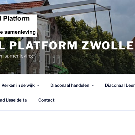
L PLATFORM ZWOLLE
en samenleving
Kerken in de wijk
Diaconaal handelen
Diaconaal Leer
d IJsseldelta
Contact