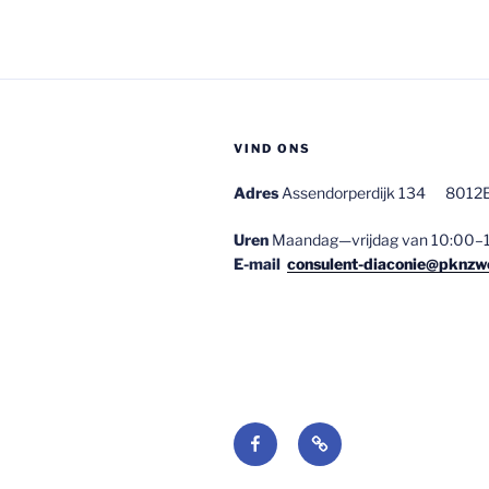
VIND ONS
Adres
Assendorperdijk 134 8012E
Uren
Maandag—vrijdag van 10:00–1
E-mail
consulent-diaconie@pknzwo
Facebook
E-
mail: