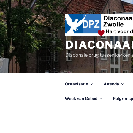
Ga
naar
de
inhoud
DIACONAA
Diaconale brug tussen kerken 
Organisatie
Agenda
Week van Gebed
Pelgrimspa