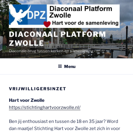
Ga
naar
de
inhoud
DIACONAAL PLATFORM
ZWOLLE
Diaconale brug tussen kerken en samenleving
Menu
VRIJWILLIGERSINZET
Hart voor Zwolle
https://stichtinghartvoorzwolle.nl/
Ben jij enthousiast en tussen de 18 en 35 jaar? Word
dan maatje! Stichting Hart voor Zwolle zet zich in voor