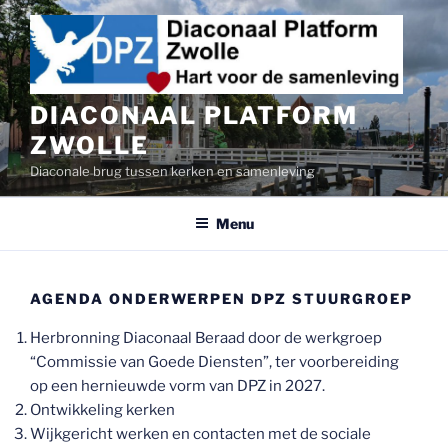
Ga
naar
de
inhoud
DIACONAAL PLATFORM
ZWOLLE
Diaconale brug tussen kerken en samenleving
Menu
AGENDA ONDERWERPEN DPZ STUURGROEP
Herbronning Diaconaal Beraad door de werkgroep
“Commissie van Goede Diensten”, ter voorbereiding
op een hernieuwde vorm van DPZ in 2027.
Ontwikkeling kerken
Wijkgericht werken en contacten met de sociale