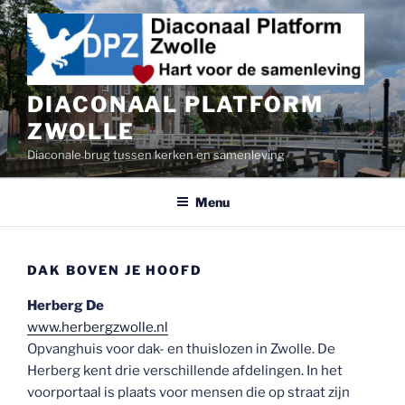
Ga
naar
de
inhoud
DIACONAAL PLATFORM
ZWOLLE
Diaconale brug tussen kerken en samenleving
Menu
DAK BOVEN JE HOOFD
Herberg De
www.herbergzwolle.nl
Opvanghuis voor dak- en thuislozen in Zwolle. De
Herberg kent drie verschillende afdelingen. In het
voorportaal is plaats voor mensen die op straat zijn