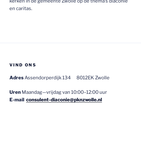
kerken in de gemeente Zwolle op de thema’s diaconie
en caritas.
VIND ONS
Adres
Assendorperdijk 134 8012EK Zwolle
Uren
Maandag—vrijdag van 10:00–12:00 uur
E-mail
consulent-diaconie@pknzwolle.nl