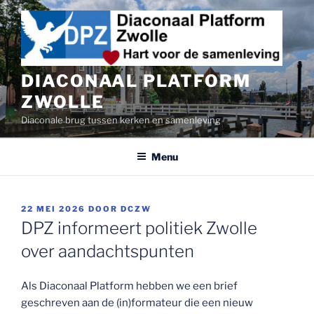
Ga
naar
de
inhoud
DIACONAAL PLATFORM
ZWOLLE
Diaconale brug tussen kerken en samenleving
Menu
GEPLAATST
22 MEI 2026
DOOR
DCZW
OP
DPZ informeert politiek Zwolle
over aandachtspunten
Als Diaconaal Platform hebben we een brief
geschreven aan de (in)formateur die een nieuw