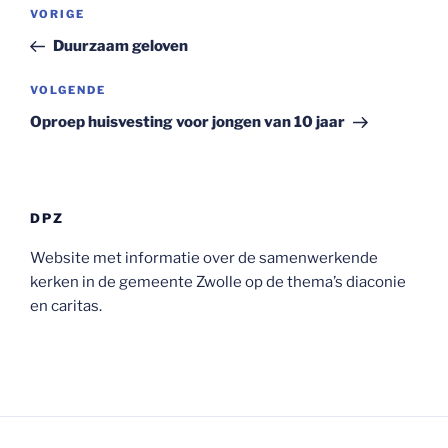
Bericht
Vorig
VORIGE
navigatie
bericht
Duurzaam geloven
Volgend
VOLGENDE
bericht
Oproep huisvesting voor jongen van 10 jaar
DPZ
Website met informatie over de samenwerkende
kerken in de gemeente Zwolle op de thema’s diaconie
en caritas.