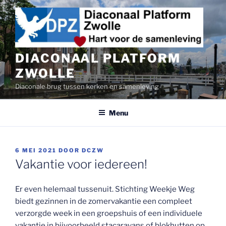
Ga
naar
de
inhoud
DIACONAAL PLATFORM
ZWOLLE
Diaconale brug tussen kerken en samenleving
Menu
GEPLAATST
6 MEI 2021
DOOR
DCZW
OP
Vakantie voor iedereen!
Er even helemaal tussenuit. Stichting Weekje Weg
biedt gezinnen in de zomervakantie een compleet
verzorgde week in een groepshuis of een individuele
vakantie in bijvoorbeeld stacaravans of blokhutten op